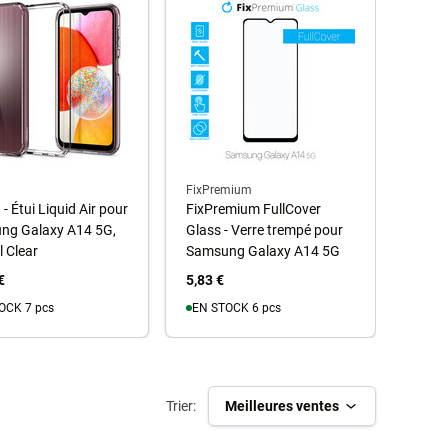
FixPremium
FixPr
- Étui Liquid Air pour
FixPremium FullCover
FixPr
ng Galaxy A14 5G,
Glass - Verre trempé pour
Trem
l Clear
Samsung Galaxy A14 5G
Gala
€
5,83 €
0,87 
OCK 7 pcs
EN STOCK 6 pcs
u panier
Au panier
Trier:
Meilleures ventes