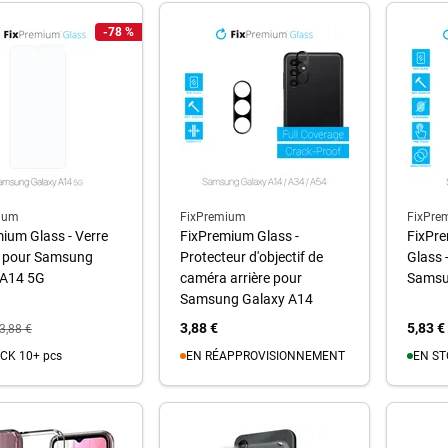
-78 %
ium
FixPremium
FixPre
ium Glass - Verre
FixPremium Glass -
FixPre
 pour Samsung
Protecteur d'objectif de
Glass 
 A14 5G
caméra arrière pour
Samsu
Samsung Galaxy A14
3,88 €
5,83 €
3,88 €
CK 10+ pcs
EN RÉAPPROVISIONNEMENT
EN ST
u panier
Au panier
A