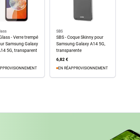
lass
SBS
lass - Verre trempé
SBS - Coque Skinny pour
ur Samsung Galaxy
Samsung Galaxy A14 5G,
14 5G, transparent
transparente
6,82 €
APPROVISIONNEMENT
EN RÉAPPROVISIONNEMENT
u panier
Au panier