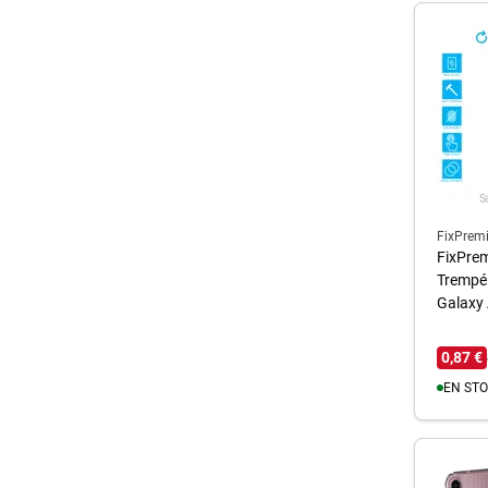
FixPrem
FixPrem
Trempé
Galaxy
0,87 €
EN STO
A