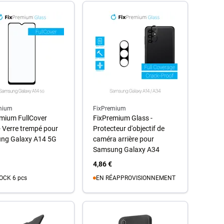
mium
FixPremium
mium FullCover
FixPremium Glass -
- Verre trempé pour
Protecteur d'objectif de
ng Galaxy A14 5G
caméra arrière pour
Samsung Galaxy A34
4,86 €
OCK 6 pcs
EN RÉAPPROVISIONNEMENT
u panier
Au panier