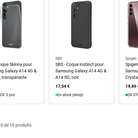
SBS
Spigen
oque Skinny pour
SBS - Coque Instinct pour
Spigen 
g Galaxy A14 4G &
Samsung Galaxy A14 4G &
Samsu
 transparente
A14 5G, noir
Crysta
17,54 €
19,49 
CK 3 pcs
En stock (shop)
EN ST
u panier
Au panier
A
0 de 10 produits