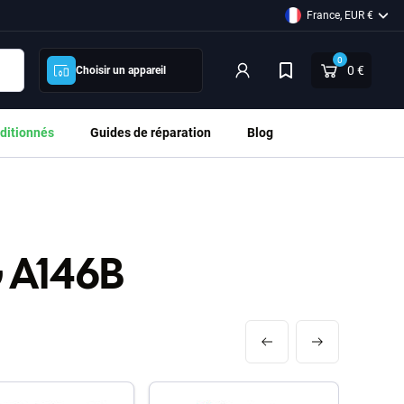
France, EUR €
0
0 €
Choisir un appareil
ditionnés
Guides de réparation
Blog
 A146B