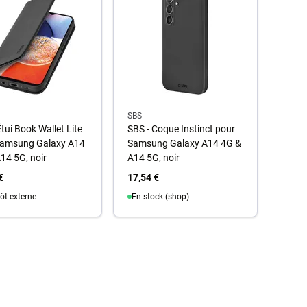
SBS
Étui Book Wallet Lite
SBS - Coque Instinct pour
Samsung Galaxy A14
Samsung Galaxy A14 4G &
14 5G, noir
A14 5G, noir
€
17,54 €
ôt externe
En stock (shop)
u panier
Au panier