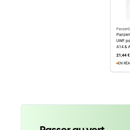
PanzerG
PanzerG
UWF po
A14 & A
21,44 €
EN RÉ
A
Passer au vert