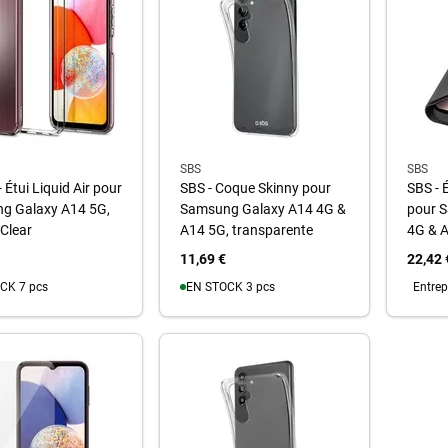
SBS
SBS
 Étui Liquid Air pour
SBS - Coque Skinny pour
SBS - 
g Galaxy A14 5G,
Samsung Galaxy A14 4G &
pour 
 Clear
A14 5G, transparente
4G & A
11,69 €
22,42 
CK 7 pcs
EN STOCK 3 pcs
Entrep
u panier
Au panier
A