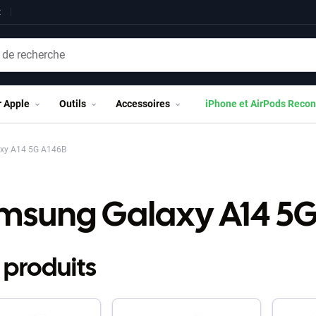
t
r Apple
Outils
Accessoires
iPhone et AirPods Recon
xy A14 5G A146B
msung Galaxy A14 5G
 produits