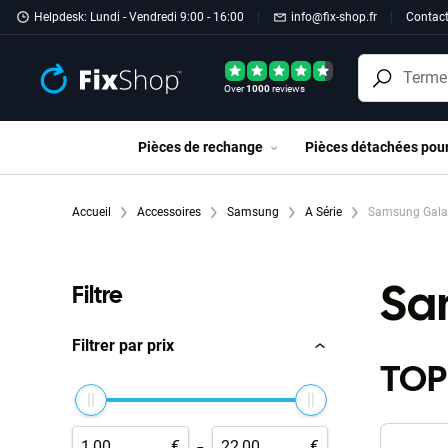
Passer au contenu principal
Helpdesk: Lundi - Vendredi 9:00 - 16:00
info@fix-shop.fr
Contac
Over
1000
reviews
Pièces de rechange
Pièces détachées pou
Accueil
Accessoires
Samsung
A Série
Samsung Gala
Sa
Filtre
Filtrer par prix
TOP
-
€
€