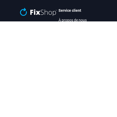
Service client
À propos de nous
Coopération en gros
Rated Excellent
Politique de confidentialité
Over
1000
reviews
Normes de qualité des pièces de
rechange
in
Live chat
No
Helpdesk: Lundi - Vendredi 9:00 - 16:00
heu