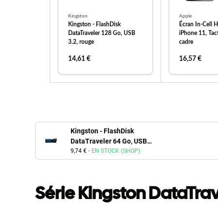
Kingston
Apple
Kingston - FlashDisk
Écran In-Cell 
DataTraveler 128 Go, USB
iPhone 11, Tact
3.2, rouge
cadre
14,61 €
16,57 €
ajouter au panier
ajouter
Kingston - FlashDisk
DataTraveler 64 Go, USB
3.2, bleu
9,74 €
EN STOCK (SHOP)
Série Kingston DataTrav