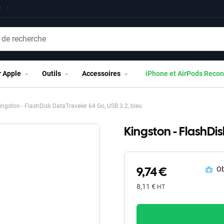
t
r Apple
Outils
Accessoires
iPhone et AirPods Recon
ngston - FlashDisk DataTraveler 64 Go, USB 3.2, bleu
Kingston - FlashDis
9,74 €
Ob
8,11 €
HT