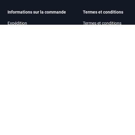
Informations sur la commande
Termes et conditions
Expédition
Termes et conditions
Méthodes de payement
Réclamations et retours de
marchandises
Réparateur-Bricoleur
fo@fix-shop.fr
Centre d'aide / FAQ
us répondons généralement sous 24
res.
Paiement sécurisé