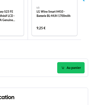
LG
FixPremium
axy S23 FE
LG Wine Smart H410 -
USB-C adapt
dhésif LCD -
Batterie BL-44JH 1700mAh
20W, compa
A Genuine
9,25 €
16,58 €
er au panier
ajouter au panier
ajou
Au panier
cation