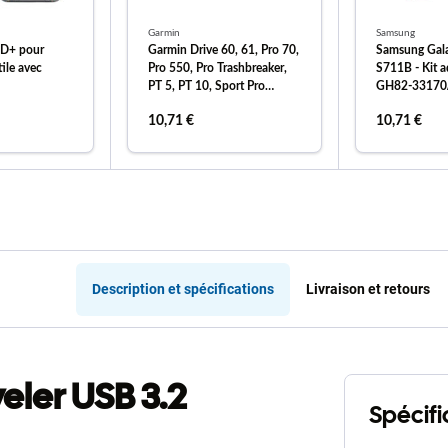
Garmin
Samsung
HD+ pour
Garmin Drive 60, 61, Pro 70,
Samsung Gal
ile avec
Pro 550, Pro Trashbreaker,
S711B - Kit a
PT 5, PT 10, Sport Pro
GH82-33170
Transmitter, TB 10 - Batterie
Service Pack
10,71 €
10,71 €
361-00056-07, 361-00056-
09 750mAh HQ
 au panier
ajouter au panier
ajout
Description et spécifications
Livraison et retours
eler USB 3.2
Spécifi