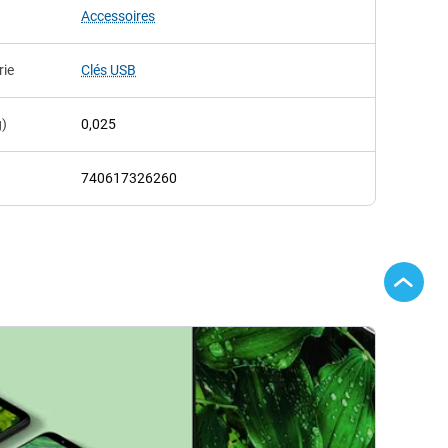
Accessoires
rie
Clés USB
g)
0,025
740617326260