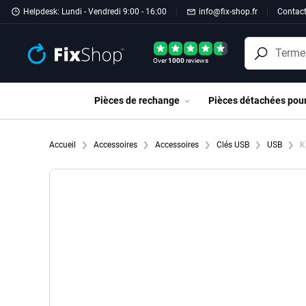
Passer au contenu principal
Helpdesk: Lundi - Vendredi 9:00 - 16:00
info@fix-shop.fr
Contac
Over
1000
reviews
Pièces de rechange
Pièces détachées pou
Accueil
Accessoires
Accessoires
Clés USB
USB
Ki