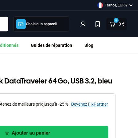
France, EUR €
0
0 €
Choisir un appareil
ditionnés
Guides de réparation
Blog
k DataTraveler 64 Go, USB 3.2, bleu
tenez de meilleurs prix jusqu'à -25 %.
Devenez FixPartner
Ajouter au panier