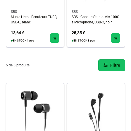
SBS
SBS
Music Hero - Écouteurs TUBB,
SBS - Casque Studio Mix 100C
USB-C, blanc
s Microphone, USB-C, noir
13,64 €
25,35 €
EN STOCK 1 pcs
EN STOCK 3 pcs
Filtre
5 de 5 produits