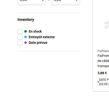
Inventory
En stock
Entrepôt externe
Date prévue
FixPrem
FixPrem
de câble
transp
3,88 €
DATE P
(03.09.
A