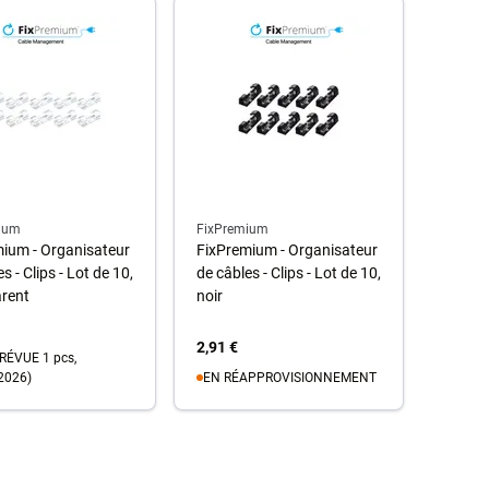
ium
FixPremium
ium - Organisateur
FixPremium - Organisateur
s - Clips - Lot de 10,
de câbles - Clips - Lot de 10,
arent
noir
2,91 €
RÉVUE 1 pcs,
2026)
EN RÉAPPROVISIONNEMENT
Au panier
u panier