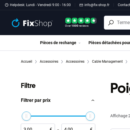
Passer au contenu principal
Helpdesk: Lundi - Vendredi 9:00 - 16:00
info@fix-shop.fr
Contac
Over
1000
reviews
Pièces de rechange
Pièces détachées pou
Accueil
Accessoires
Accessoires
Cable Management
Po
Filtre
Filtrer par prix
Affichage
2
-
€
€