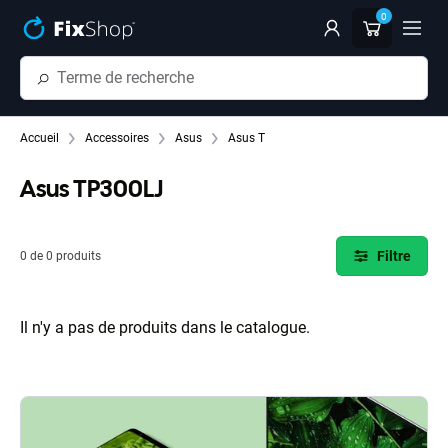
Passer au contenu principal
0
Accueil
Accessoires
Asus
Asus T
Asus TP300LJ
Filtre
0 de 0 produits
Il n'y a pas de produits dans le catalogue.