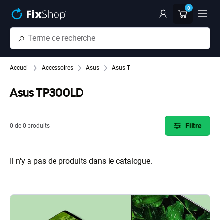
Passer au contenu principal
0
Accueil
Accessoires
Asus
Asus T
Asus TP300LD
Filtre
0 de 0 produits
Il n'y a pas de produits dans le catalogue.