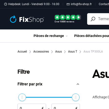
Passer au contenu principal
Helpdesk: Lundi - Vendredi 9:00 - 16:00
info@fix-shop.fr
Contac
Over
1000
reviews
Pièces de rechange
Pièces détachées pou
Accueil
Accessoires
Asus
Asus T
Asus TP300LA
As
Filtre
Filtrer par prix
Affichage
0
-
€
€