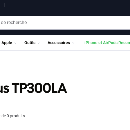
t
r Apple
Outils
Accessoires
iPhone et AirPods Recon
us TP300LA
 de 0 produits