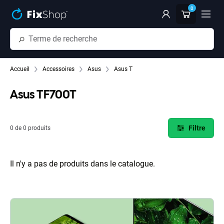
Passer au contenu principal
0
Accueil
Accessoires
Asus
Asus T
Asus TF700T
Filtre
0 de 0 produits
Il n'y a pas de produits dans le catalogue.