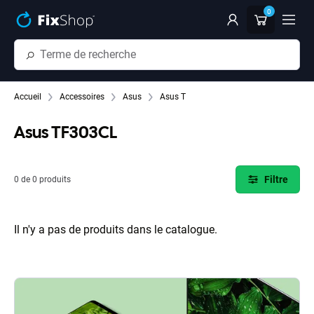
Passer au contenu principal
0
Accueil
Accessoires
Asus
Asus T
Asus TF303CL
Filtre
0 de 0 produits
Il n'y a pas de produits dans le catalogue.