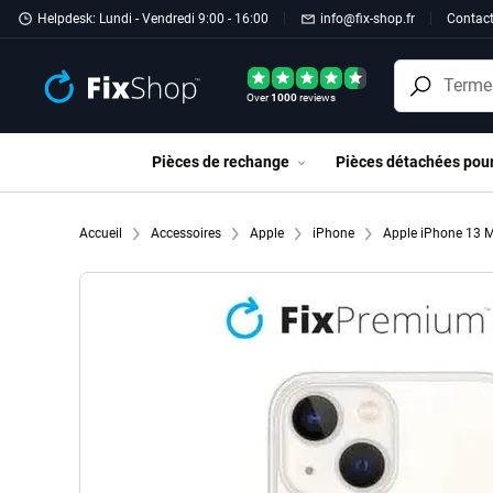
Passer au contenu principal
Helpdesk: Lundi - Vendredi 9:00 - 16:00
info@fix-shop.fr
Contac
Over
1000
reviews
Pièces de rechange
Pièces détachées pou
Accueil
Accessoires
Apple
iPhone
Apple iPhone 13 