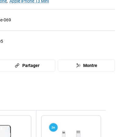
cone
,
Apple iPhone 13 Mini
se-069
05
Partager
Montre