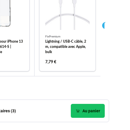
FixPremium
FixPremium
pour iPhone 13
Lightning / USB-C câble, 2
FixPremium
614-S |
m, compatible avec Apple,
PowerBank 
le
bulk
7,79 €
14,61 €
er au panier
ajouter au panier
ajou
ires (3)
Au panier