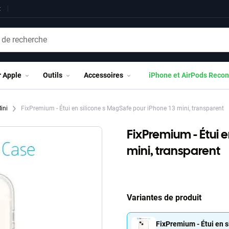
t
r Apple
Outils
Accessoires
iPhone et AirPods Recon
Mini
FixPremium - Étui en silicone s MagSafe pour iPhone 13 mini, transparent
FixPremium - Étui 
mini, transparent
Variantes de produit
FixPremium - Étui en s