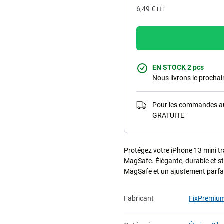
6,49 €
HT
EN STOCK 2 pcs
Nous livrons le procha
Pour les commandes au-
GRATUITE
Protégez votre iPhone 13 mini t
MagSafe. Élégante, durable et sty
MagSafe et un ajustement parfai
Fabricant
FixPremiu