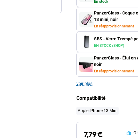
En stock
PanzerGlass - Coque e
13 mini, noir
En réapprovisionnement
SBS - Verre Trempé po
EN STOCK (SHOP)
PanzerGlass - Étui en
noir
En réapprovisionnement
voir plus
Compatibilité
Apple iPhone 13 Mini
7,79 €
Ob