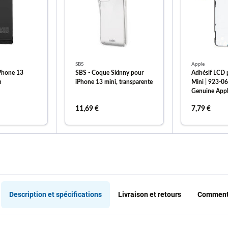
SBS
Apple
iPhone 13
SBS - Coque Skinny pour
Adhésif LCD 
h
iPhone 13 mini, transparente
Mini | 923-06
Genuine App
11,69 €
7,79 €
 au panier
ajouter au panier
ajout
Description et spécifications
Livraison et retours
Commenta