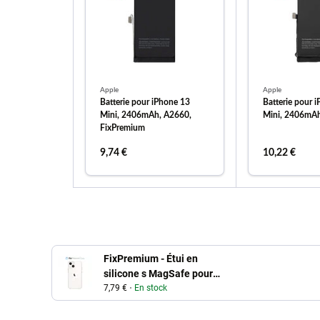
Apple
Apple
Batterie pour iPhone 13
Batterie pour 
Mini, 2406mAh, A2660,
Mini, 2406mA
FixPremium
9,74 €
10,22 €
ajouter au panier
ajouter
FixPremium - Étui en
silicone s MagSafe pour
iPhone 13 mini, transparent
7,79 €
En stock