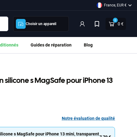
France, EUR €
0
0 €
Choisir un appareil
ditionnés
Guides de réparation
Blog
en silicone s MagSafe pour iPhone 13
Notre évaluation de qualité
ilicone s MagSafe pour iPhone 13 mini, transparent
7,79 €