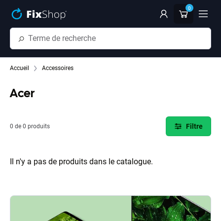
Passer au contenu principal
0
Accueil
Accessoires
Acer
Filtre
0 de 0 produits
Il n'y a pas de produits dans le catalogue.