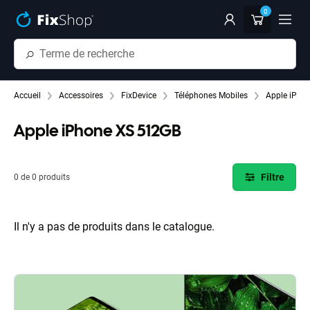
Passer au contenu principal
0
Accueil
Accessoires
FixDevice
Téléphones Mobiles
Apple iPho
Apple iPhone XS 512GB
Filtre
0 de 0 produits
Il n'y a pas de produits dans le catalogue.