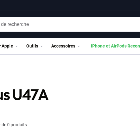
t
r Apple
Outils
Accessoires
iPhone et AirPods Recon
us U47A
 de 0 produits