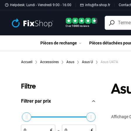
Passer au contenu principal
Helpdesk: Lundi - Vendredi 9:00 - 16:00
info@fix-shop.fr
Contac
Over
1000
reviews
Pièces de rechange
Pièces détachées pou
Accueil
Accessoires
Asus
Asus U
Asus U47A
As
Filtre
Filtrer par prix
Affichage
0
-
€
€