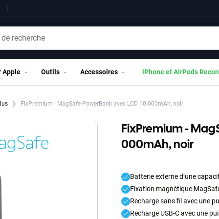
t
r Apple
Outils
Accessoires
iPhone et AirPods Recon
Plus
FixPremium - MagSafe PowerBank avec LCD 10 000mAh, noir
FixPremium - Mag
000mAh, noir
Batterie externe d’une capac
Fixation magnétique MagSaf
Recharge sans fil avec une pu
Recharge USB-C avec une puis