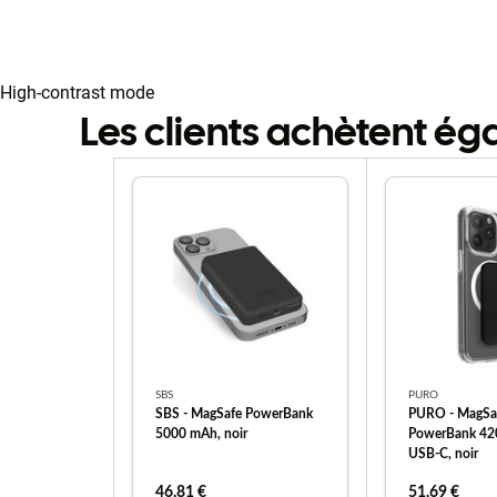
High-contrast mode
Les clients achètent é
SBS
PURO
SBS - MagSafe PowerBank
PURO - MagSa
5000 mAh, noir
PowerBank 42
USB-C, noir
46,81 €
51,69 €