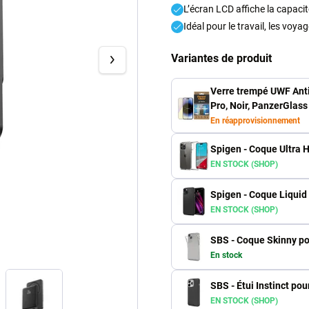
L’écran LCD affiche la capacit
Idéal pour le travail, les voya
Variantes de produit
Verre trempé UWF Anti
Pro, Noir, PanzerGlass
En réapprovisionnement
Spigen - Coque Ultra 
EN STOCK (SHOP)
Spigen - Coque Liquid 
EN STOCK (SHOP)
SBS - Coque Skinny po
En stock
SBS - Étui Instinct pou
EN STOCK (SHOP)