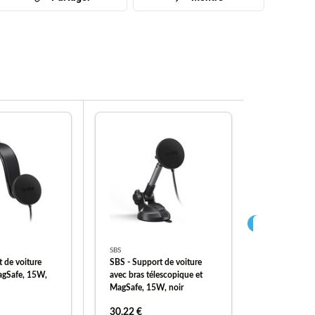
SBS
Spigen
 de voiture
SBS - Support de voiture
Spigen - Étu
agSafe, 15W,
avec bras télescopique et
avec MagSa
MagSafe, 15W, noir
16, noir
30,22 €
34,13 €