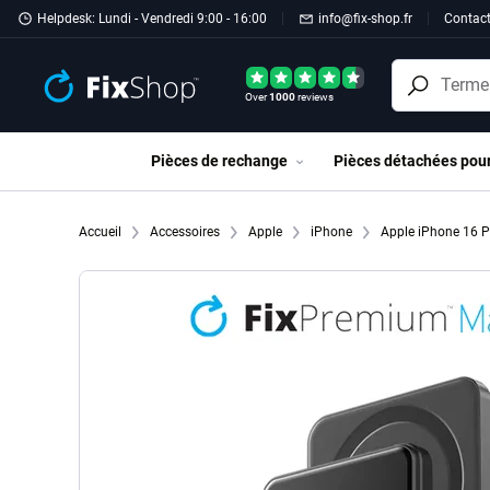
Passer au contenu principal
Helpdesk: Lundi - Vendredi 9:00 - 16:00
info@fix-shop.fr
Contac
Over
1000
reviews
Pièces de rechange
Pièces détachées pou
Accueil
Accessoires
Apple
iPhone
Apple iPhone 16 