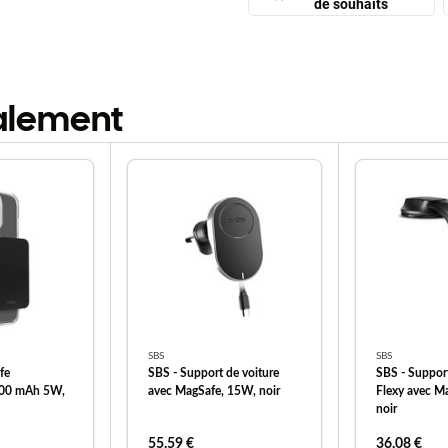
de souhaits
galement
SBS
SBS
fe
SBS - Support de voiture
SBS - Support
00 mAh 5W,
avec MagSafe, 15W, noir
Flexy avec M
noir
55,59 €
36,08 €