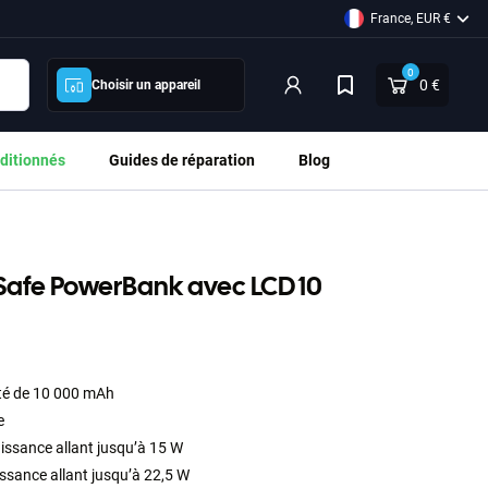
France, EUR €
0
0 €
Choisir un appareil
ditionnés
Guides de réparation
Blog
Safe PowerBank avec LCD 10
ité de 10 000 mAh
e
issance allant jusqu’à 15 W
sance allant jusqu’à 22,5 W