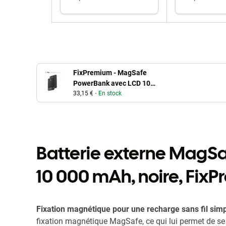
ajouter au panier
ajouter
FixPremium - MagSafe
PowerBank avec LCD 10
000mAh, noir
33,15 €
En stock
Batterie externe MagSa
10 000 mAh, noire, Fix
Fixation magnétique pour une recharge sans fil simp
fixation magnétique MagSafe, ce qui lui permet de se