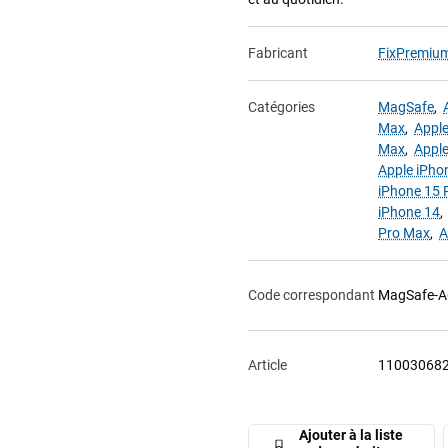
Fabricant
FixPremiu
Catégories
MagSafe
,
Max
,
Apple
Max
,
Apple
Apple iPho
iPhone 15 
iPhone 14
Pro Max
,
A
Code correspondant
MagSafe-A
Article
11003068
Ajouter à la liste