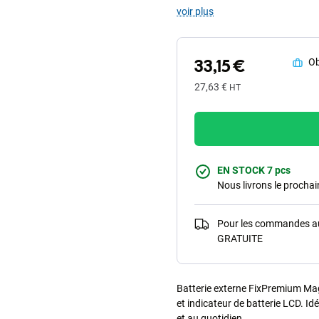
voir plus
33,15 €
Ob
27,63 €
HT
EN STOCK 7 pcs
Nous livrons le procha
Pour les commandes au-
GRATUITE
Batterie externe FixPremium Mag
et indicateur de batterie LCD. Id
et au quotidien.