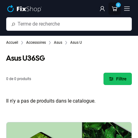
Passer au contenu principal
0
Accueil
Accessoires
Asus
Asus U
Asus U36SG
Filtre
0 de 0 produits
Il n'y a pas de produits dans le catalogue.