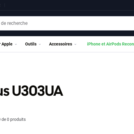
t
r Apple
Outils
Accessoires
iPhone et AirPods Recon
us U303UA
 de 0 produits