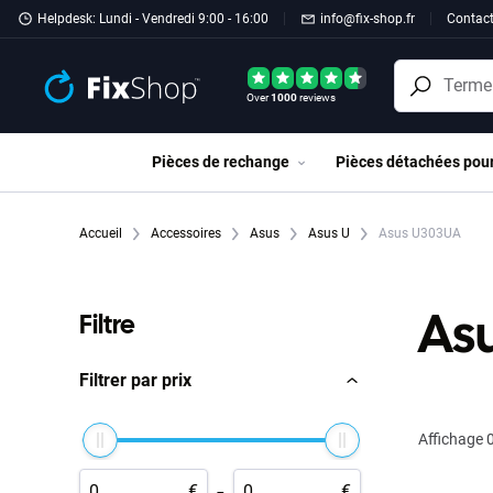
Passer au contenu principal
Helpdesk: Lundi - Vendredi 9:00 - 16:00
info@fix-shop.fr
Contac
Over
1000
reviews
Pièces de rechange
Pièces détachées pou
Accueil
Accessoires
Asus
Asus U
Asus U303UA
As
Filtre
Filtrer par prix
Affichage
0
-
€
€