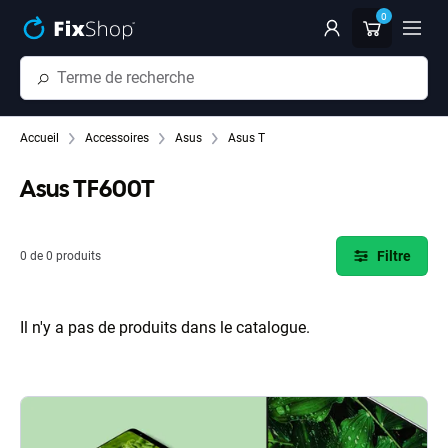
Passer au contenu principal
0
Accueil
Accessoires
Asus
Asus T
Asus TF600T
Filtre
0 de 0 produits
Il n'y a pas de produits dans le catalogue.