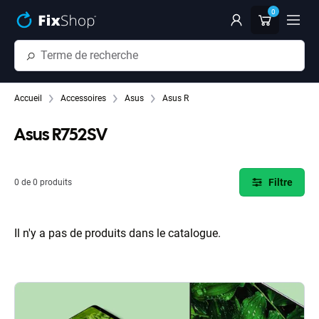
Passer au contenu principal
0
Accueil
Accessoires
Asus
Asus R
Asus R752SV
Filtre
0 de 0 produits
Il n'y a pas de produits dans le catalogue.