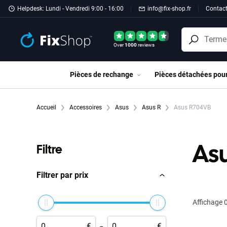
Passer au contenu principal
Helpdesk: Lundi - Vendredi 9:00 - 16:00
info@fix-shop.fr
Contac
Over
1000
reviews
Pièces de rechange
Pièces détachées pou
Accueil
Accessoires
Asus
Asus R
Asus R704VB
As
Filtre
Filtrer par prix
Affichage
0
-
€
€