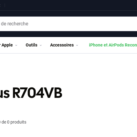
t
r Apple
Outils
Accessoires
iPhone et AirPods Recon
us R704VB
 de 0 produits