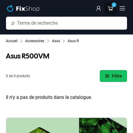
Passer au contenu principal
0
Accueil
Accessoires
Asus
Asus R
Asus R500VM
Filtre
0 de 0 produits
Il n'y a pas de produits dans le catalogue.