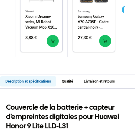
Xiaomi
Samsung
App
Xiaomi Dreame-
Samsung Galaxy
Ap
series, Mi Robot
A70 A705F - Cadre
13
Vacuum Mop X10,
central (noir) -
Éc
X10+, Mijia Omni-
GH97-23258A,
Re
3,88 €
27,30 €
17
series - Sac à
GH97-23445A
poussière
Genuine Service
Pack
Description et spécifications
Qualité
Livraison et retours
Couvercle de la batterie + capteur
d'empreintes digitales pour Huawei
Honor 9 Lite LLD-L31