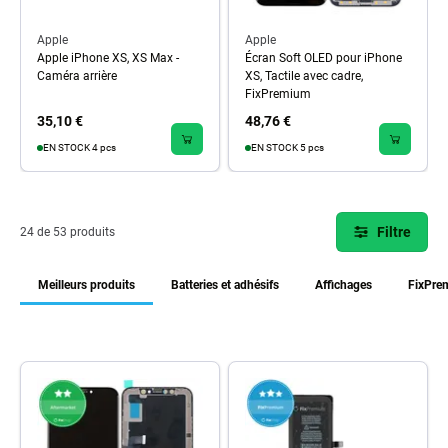
Apple
Apple
Apple iPhone XS, XS Max -
Écran Soft OLED pour iPhone
Caméra arrière
XS, Tactile avec cadre,
FixPremium
35,10 €
48,76 €
EN STOCK 4 pcs
EN STOCK 5 pcs
Filtre
24 de 53 produits
Meilleurs produits
Batteries et adhésifs
Affichages
FixPre