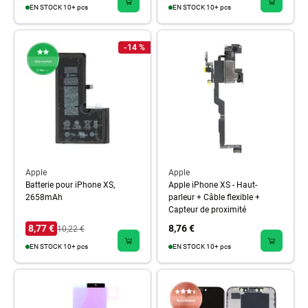
EN STOCK 10+ pcs
EN STOCK 10+ pcs
-14 %
Apple
Apple
Batterie pour iPhone XS,
Apple iPhone XS - Haut-
2658mAh
parleur + Câble flexible +
Capteur de proximité
8,77 €
8,76 €
10,22 €
EN STOCK 10+ pcs
EN STOCK 10+ pcs