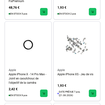
FixPremium
48,76 €
1,93 €
EN STOCK 5 pcs
EN STOCK 2 pcs
Apple
Apple
Apple iPhone X - 14 Pro Max -
Apple iPhone XS - Jeu de vis
Joint en caoutchouc de
l'objectif de la caméra
1,93 €
2,42 €
DATE PRÉVUE 7 pcs,
EN STOCK 9 pcs
(21.08.2026)